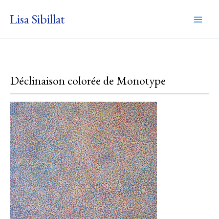
Aller
Lisa Sibillat
au
Mai
contenu
Men
Déclinaison colorée de Monotype