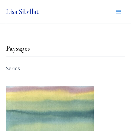
Aller
Lisa Sibillat
au
Mai
contenu
Men
Paysages
Séries