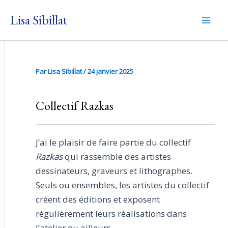
Aller
Lisa Sibillat
au
Mai
contenu
Men
Par
Lisa Sibillat
/
24 janvier 2025
Collectif Razkas
J’ai le plaisir de faire partie du collectif
Razkas
qui rassemble des artistes
dessinateurs, graveurs et lithographes.
Seuls ou ensembles, les artistes du collectif
créent des éditions et exposent
régulièrement leurs réalisations dans
l’atelier ou ailleurs.